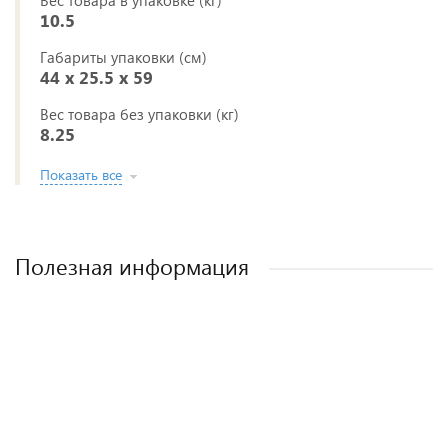
Вес товара в упаковке (кг)
10.5
Габариты упаковки (см)
44 x 25.5 x 59
Вес товара без упаковки (кг)
8.25
Показать все
Полезная информация
Лучшие детские коляски 2-в-1. Рейтинг и
Рейтинг прогулочных колясок для зимы
Рейтинг колясок для новорожденных
Как выбрать детскую коляску для
новорожденного?
рекомендации.