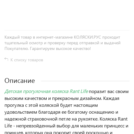
+
−
Каждый товар в интернет-магазине КОЛЯСКИ.РУС проходит
тщательный осмотр и проверку перед отправкой и выдачей
Покупателю. Гарантируем высокое качество!
К списку товаров
Описание
Детская прогулочная коляска Rant Life
поразит вас своим
высоким качеством и прекрасным дизайном. Каждая
прогулка с этой коляской будет настоящим
удовольствием благодаря ее богатому оснащению и
надежной страховочной петле на рукоятке. Коляска Rant
Life - непревзойденный выбор для маленьких принцесс и
принцев, которых она покорит своей роскошью и