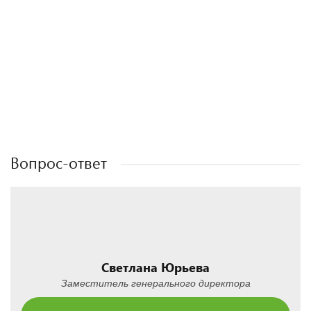
Полезные статьи
Полезные статьи
Полезные статьи
Полезные статьи
Вопрос-ответ
Светлана Юрьева
Заместитель генерального директора