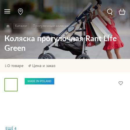
Каталог
Прогулочные коляски
Коляска прогулочная Rant Life
Green
О товаре
Цена и заказ
MADE IN POLAND
ЕЩЁ 4