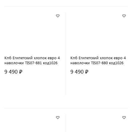
Кпб Египетский хлопок евро 4
Кпб Египетский хлопок евро 4
наволочки TIS07-881 код1026
наволочки TIS07-880 код1026
9 490 ₽
9 490 ₽
В корзину
В корзину