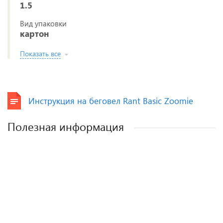
1.5
Вид упаковки
картон
Показать все
Инструкция на беговел Rant Basic Zoomie
Полезная информация
Как выбрать детское автокресло? Советы
Полезные аксессуары для малышей и
Автокресла для новорожденных.
эксперта.
мам.