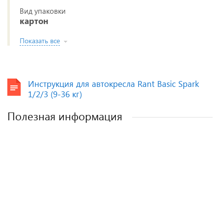
Вид упаковки
картон
Показать все
Инструкция для автокресла Rant Basic Spark
1/2/3 (9-36 кг)
Полезная информация
Как выбрать детское автокресло? Советы
Полезные аксессуары для малышей и
Автокресла для новорожденных.
эксперта.
мам.