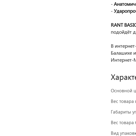
-
Анатомич
-
Ударопро
RANT BASIC
подойдёт д
В интернет-
Балашихе и
Интернет-М
Характ
Основной ц
Вес товара 
Габариты у
Вес товара 
Вид упаков