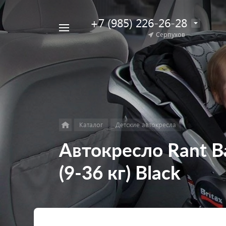
+7 (985) 226-26-28
Например,
Серпухов
Найти
коляска
в каталоге
для
двойни
Каталог
Детские автокресла
Автокресло Rant Bas
(9-36 кг) Black