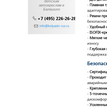
детским
-
Плавная т
автокреслам в
Балашихе
адаптирова
-
Ремни пря
+7 (495) 226-26-28
безопаснос
info@kolyaski-rus.ru
-
Удобный 
-
ISOFIX-к
-
Мягкие ч
износу
-
Глубокая 
поддержка
Безопас
-
Сертифиц
-
Проходит
аварийным
-
Крепление
-
5-точечн
дискомфор
-
Усиленны