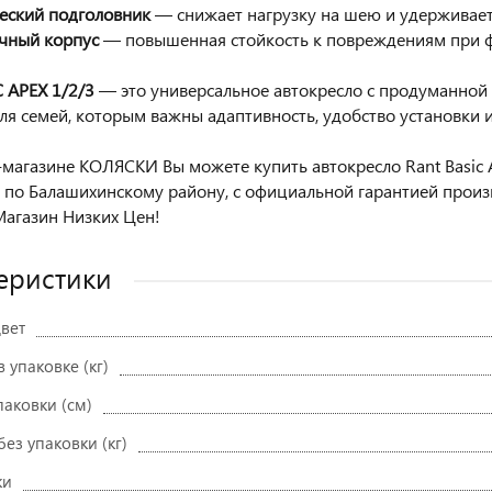
еский подголовник
— снижает нагрузку на шею и удерживает
чный корпус
— повышенная стойкость к повреждениям при ф
 APEX 1/2/3
— это универсальное автокресло с продуманной
ля семей, которым важны адаптивность, удобство установки 
магазине КОЛЯСКИ Вы можете купить автокресло Rant Basic Apex
 по Балашихинскому району, с официальной гарантией про
агазин Низких Цен!
еристики
вет
в упаковке (кг)
паковки (см)
без упаковки (кг)
ки