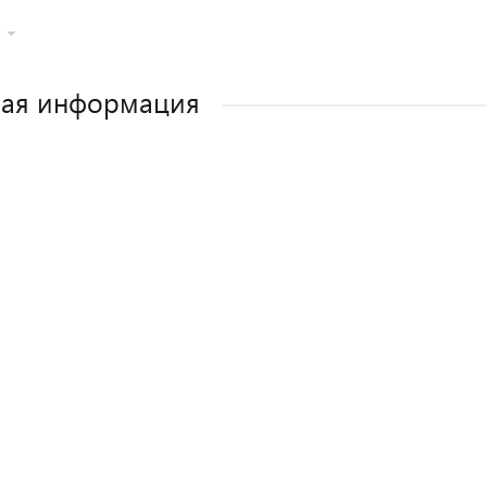
ная информация
Как выбрать детское автокресло? Сов
Полезные аксессуары для малыш
Автокресла для новорожден