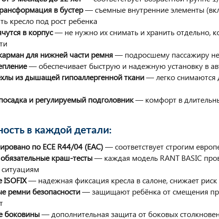
рансформация в бустер
— съемные внутренние элементы (вкл
ть кресло под рост ребенка
чутся в корпус
— не нужно их снимать и хранить отдельно, к
ти
карман для нижней части ремня
— подросшему пассажиру не
репление
— обеспечивает быструю и надежную установку в а
ехлы из дышащей гипоаллергенной ткани
— легко снимаются д
посадка и регулируемый подголовник
— комфорт в длительны
ность в каждой детали:
ировано по ECE R44/04 (EAC)
— соответствует строгим европ
 обязательные краш-тесты
— каждая модель RANT BASIC пров
 ситуациям
 ISOFIX
— надежная фиксация кресла в салоне, снижает риск
ые ремни безопасности
— защищают ребёнка от смещения при
т
е боковины
— дополнительная защита от боковых столкнове