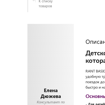
К списку
товаров
Описа
Детск
котора
RANT BASIC
удобную тр
поездок до
быстро и н
Елена
Дюжева
Основны
Консультант по
-
Для детей