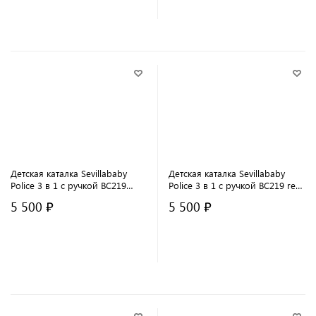
В корзину
В корзину
Детская каталка Sevillababy
Детская каталка Sevillababy
Police 3 в 1 с ручкой BC219
Police 3 в 1 с ручкой BC219 red/
white/белый
красный
5 500 ₽
5 500 ₽
В корзину
В корзину