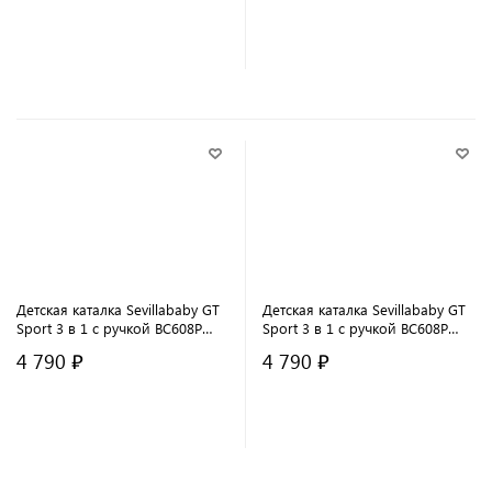
В корзину
В корзину
Детская каталка Sevillababy GT
Детская каталка Sevillababy GT
Sport 3 в 1 с ручкой BC608P
Sport 3 в 1 с ручкой BC608P
orange/оранжевый
mint/мятный
4 790 ₽
4 790 ₽
В корзину
В корзину