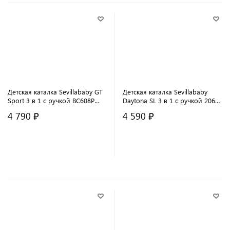
Детская каталка Sevillababy GT
Детская каталка Sevillababy
Sport 3 в 1 с ручкой BC608P
Daytona SL 3 в 1 с ручкой 2068-
blue/голубой
A white/белый
4 790 ₽
4 590 ₽
В корзину
В корзину