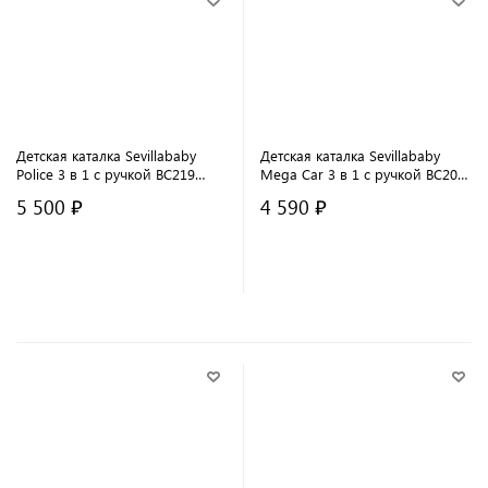
Детская каталка Sevillababy
Детская каталка Sevillababy
Police 3 в 1 с ручкой BC219
Mega Car 3 в 1 с ручкой BC202
black/черный
red/красный
5 500 ₽
4 590 ₽
В корзину
В корзину