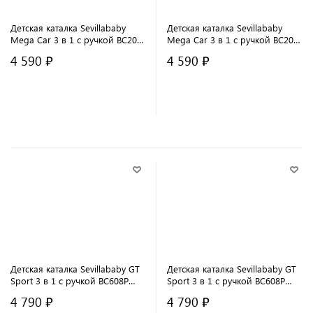
Детская каталка Sevillababy
Детская каталка Sevillababy
Mega Car 3 в 1 с ручкой BC202
Mega Car 3 в 1 с ручкой BC202
pink/розовый
blue/синий
4 590 ₽
4 590 ₽
В корзину
В корзину
Детская каталка Sevillababy GT
Детская каталка Sevillababy GT
Sport 3 в 1 с ручкой BC608P
Sport 3 в 1 с ручкой BC608P
white/белый
red/красный
4 790 ₽
4 790 ₽