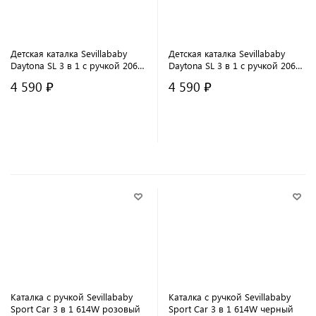
Детская каталка Sevillababy
Детская каталка Sevillababy
Daytona SL 3 в 1 с ручкой 2068-
Daytona SL 3 в 1 с ручкой 2068-
A red/красный
A orange/оранжевый
4 590 ₽
4 590 ₽
В корзину
В корзину
Каталка с ручкой Sevillababy
Каталка с ручкой Sevillababy
Sport Car 3 в 1 614W розовый
Sport Car 3 в 1 614W черный