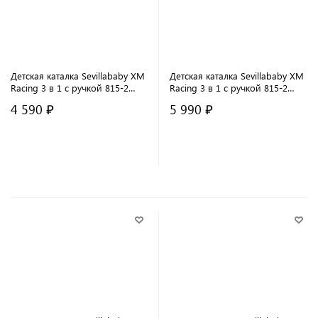
Детская каталка Sevillababy XM
Детская каталка Sevillababy XM
Racing 3 в 1 с ручкой 815-2
Racing 3 в 1 с ручкой 815-2
white/белый
painted wine red/красный
4 590 ₽
5 990 ₽
В корзину
В корзину